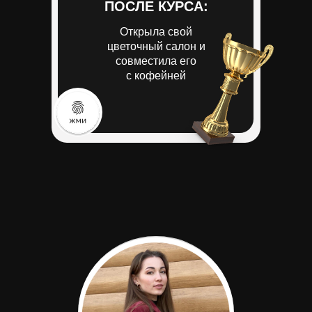
ПОСЛЕ КУРСА:
ПОСЛЕ КУРСА:
открыла первую
Открыла свой
пышечную в центре
цветочный салон и
совместила его
Казани
с кофейней