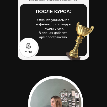
ПОСЛЕ КУРСА:
ПОСЛЕ КУРСА:
ПОСЛЕ КУРСА:
Открыла свой
Открыта уникальная
Открыл сеть
кондитерский
кофейня, про которую
кондитерских -
цех и точку продаж
писали в сми.
десерты, выпечка,
В планах добавить
салаты, небольшой
арт-пространство.
ассортимент горячих
блюд