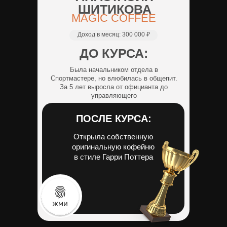
ШИТИКОВА
MAGIC COFFEE
Доход в месяц:
300 000 ₽
ДО КУРСА:
Была начальником отдела в
Спортмастере, но влюбилась в общепит.
За 5 лет выросла от официанта до
управляющего
ПОСЛЕ КУРСА:
Открыла собственную
оригинальную кофейню
в стиле Гарри Поттера