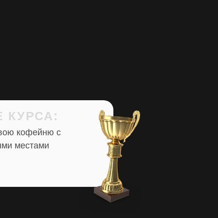
 КУРСА:
вою кофейню с
ыми местами