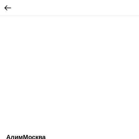
АлимМосква