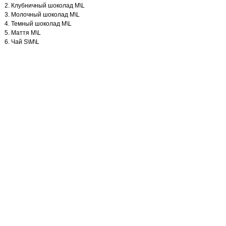
Клубничный шоколад M\L
Молочный шоколад M\L
Темный шоколад M\L
Маття M\L
Чай S\M\L