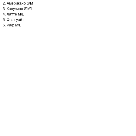
Американо S\M
Капучино S\M\L
Латте M\L
Флэт уайт
Раф M\L