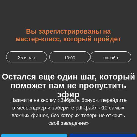
Вы зарегистрированы на
мастер-класс, который пройдет
25 июля
онлайн
13:00
Остался еще один шаг, который
поможет вам не пропустить
эфир
Нажмите на кнопку «Забрать бонус», перейдите
в мессенджер и заберите pdf-файл «10 самых
важных фишек, без которых теперь не открыть
своё заведение»
В связи с
замедлением работы
Telegram, для
получения ссылки на
эфир рекомендуем