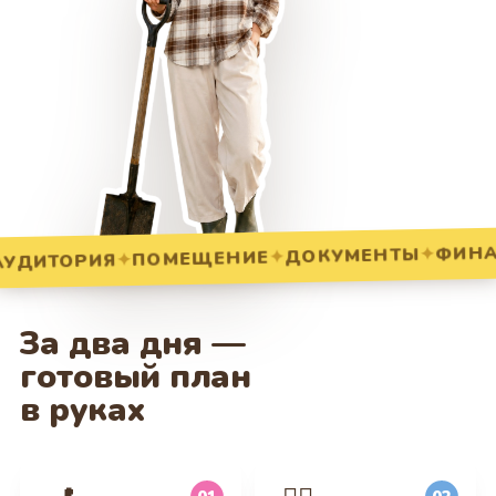
ФИНА
✦
ДОКУМЕНТЫ
✦
ПОМЕЩЕНИЕ
✦
УДИТОРИЯ
За два дня —
готовый план
в руках