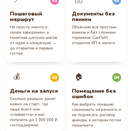
📍
👩‍⚖️
01
02
Пошаговый
Документы без
маршрут
паники
Не просто «мечта о
Объясним все простым
своём заведении», а
языком и без сложных
понятная цепочка шагов:
терминов: СанПиН,
от идеи и концепции →
открытие ИП и налоги
до открытия и первых
гостей
💰
🏠
03
04
Деньги на запуск
Помещение без
ошибок
Сколько реально денег
нужно на старт, где
Как выбрать локацию,
чаще всего они
сэкономить на ремонте и
«сливаются» и как
не подписать договор
получить до 1 000 000 ₽
аренды, о котором потом
господдержки
пожалеете