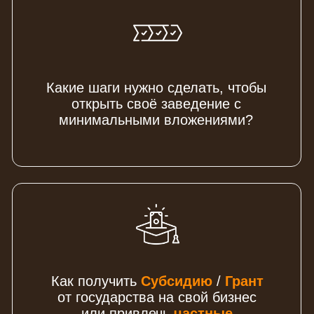
Какие
ошибки
могут
быть
на старте
?
Что лучше,
франшиза или
свой бренд
?
ИДУ НА МАСТЕР-КЛАСС