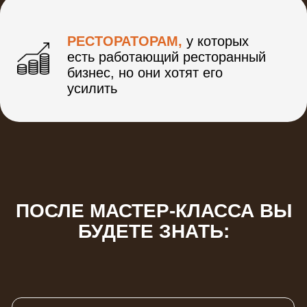
Как получить
Субсидию
/
Грант
от государства на свой бизнес
или привлечь
частные
инвестиции
Как составить
бизнес-план
(на примере реальных проектов
наших учеников)