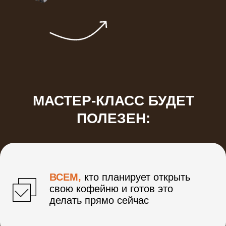
свою кофейню и готов это
делать прямо сейчас
ПРЕДПРИНИМАТЕЛЯМ,
которые
уже имеют какой-то бизнес и хотят
еще один в сфере общепита
ВСЕМ, КТО РАБОТАЕТ НА СЕБЯ,
которые уже зарабатывают на
своих десертах и теперь хотят
выйти на следующий уровень:
запустить свое маленькое
производство или открыть
кондитерскую
РЕСТОРАТОРАМ,
у которых
есть работающий ресторанный