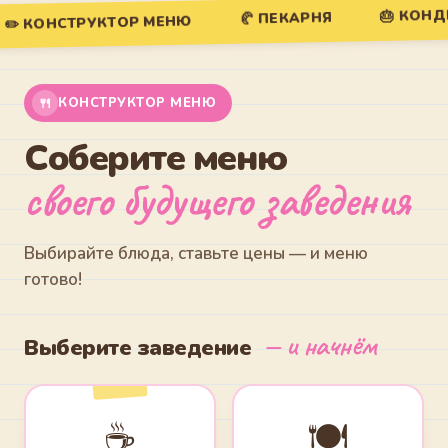
🎂 КОНД
🥐 ПЕКАРНЯ
✏️ КОНСТРУКТОР МЕНЮ
🍴
КОНСТРУКТОР МЕНЮ
Соберите меню
своего будущего заведения
Выбирайте блюда, ставьте цены — и меню
готово!
— и начнём
Выберите заведение
☕
🍽️