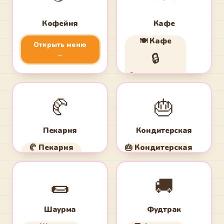
Кофейня
Кафе
🍽️ Кафе
Открыть меню
→
🔒
Доступно на курсе
ВКУСНЫЙ БИЗНЕС
🥐
🎂
Пекарня
Кондитерская
🥐 Пекарня
🎂 Кондитерская
🔒
🔒
🌯
🚚
Доступно на курсе
Доступно на курсе
ВКУСНЫЙ БИЗНЕС
ВКУСНЫЙ БИЗНЕС
Шаурма
Фудтрак