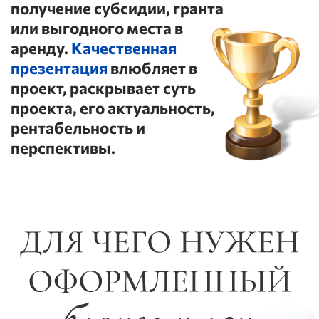
Если вы планируете
после обучения
получать субсидию
или грант
Если вы
планируете искать
частного
инвестора или
партнера
Если вы хотите найти
хорошее место и
убедить
потенциальных
арендодателей
ОФОРМИТЬ СВОЙ БИЗНЕС-ПЛАН