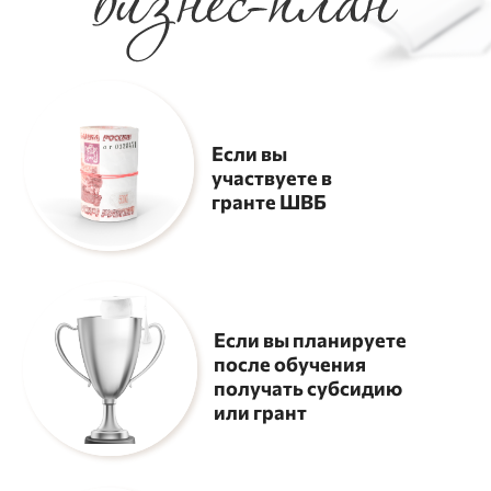
потому что наши ученики
забирают гранты с этими
презентациями