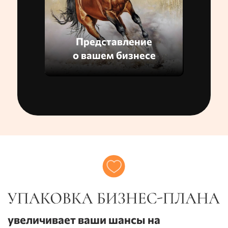
презентация
влюбляет в
проект, раскрывает суть
проекта, его актуальность,
рентабельность и
Представление
перспективы.
о вашем бизнесе
Если вы
участвуете в
гранте ШВБ