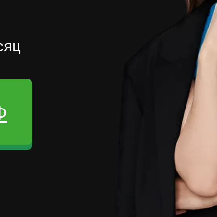
сяц
Ф