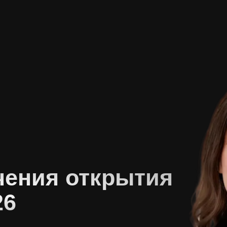
чения открытия
26